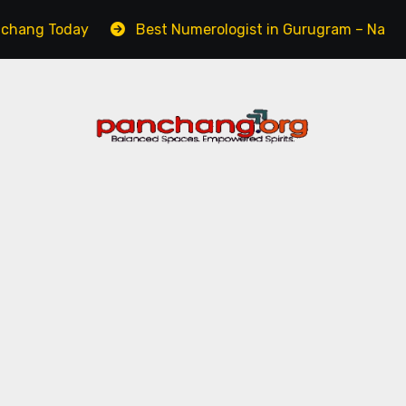
Today
Best Numerologist in Gurugram – Name, Career 