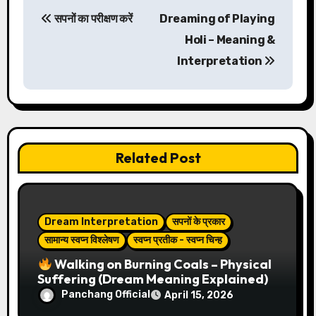
P
सपनों का परीक्षण करें
Dreaming of Playing
o
Holi – Meaning &
s
Interpretation
t
n
a
Related Post
v
i
Dream Interpretation
सपनों के प्रकार
g
सामान्य स्वप्न विश्लेषण
स्वप्न प्रतीक - स्वप्न चिन्ह
a
Walking on Burning Coals – Physical
Suffering (Dream Meaning Explained)
t
Panchang Official
April 15, 2026