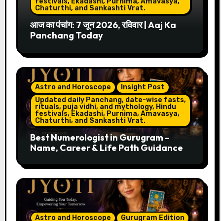
festivals, Ekadashi, Purnima, Amavasya,
Chaturthi, and Sankashti Vrat.
आज का पंचांग: 7 जून 2026, रविवार | Aaj Ka
Panchang Today
Astro and Horoscope
Insight Post
Updated daily Panchang, date-wise fasts,
rituals, puja vidhi, and mythology, Hindu
festivals, Ekadashi, Purnima, Amavasya,
Chaturthi, and Sankashti Vrat.
Best Numerologist in Gurugram –
Name, Career & Life Path Guidance
Astro and Horoscope
Gurugram Edition