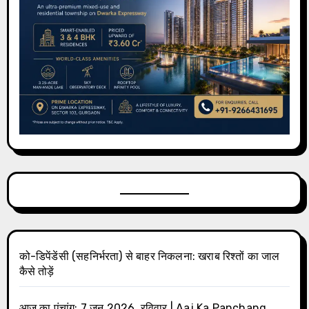
को-डिपेंडेंसी (सहनिर्भरता) से बाहर निकलना: खराब रिश्तों का जाल
कैसे तोड़ें
आज का पंचांग: 7 जून 2026, रविवार | Aaj Ka Panchang