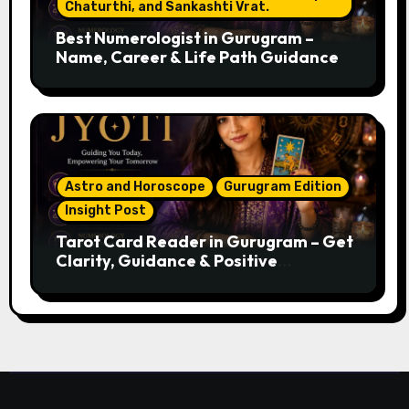
Chaturthi, and Sankashti Vrat.
Best Numerologist in Gurugram –
Name, Career & Life Path Guidance
Astro and Horoscope
Gurugram Edition
Insight Post
Tarot Card Reader in Gurugram – Get
Clarity, Guidance & Positive
Direction