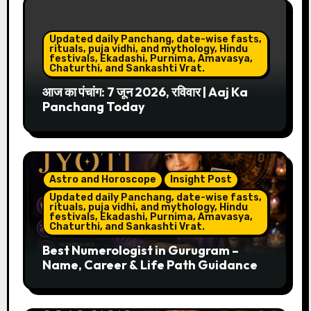
Updated daily Panchang, date-wise fasts,
rituals, puja vidhi, and mythology, Hindu
festivals, Ekadashi, Purnima, Amavasya,
Chaturthi, and Sankashti Vrat.
आज का पंचांग: 7 जून 2026, रविवार | Aaj Ka
Panchang Today
Astro and Horoscope
Insight Post
Updated daily Panchang, date-wise fasts,
rituals, puja vidhi, and mythology, Hindu
festivals, Ekadashi, Purnima, Amavasya,
Chaturthi, and Sankashti Vrat.
Best Numerologist in Gurugram –
Name, Career & Life Path Guidance