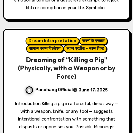
emotional turmoil or a desperate attempt to reject
filth or corruption in your life. Symbolic…
Dream Interpretation
सपनों के प्रकार
सामान्य स्वप्न विश्लेषण
स्वप्न प्रतीक - स्वप्न चिन्ह
Dreaming of “Killing a Pig”
(Physically, with a Weapon or by
Force)
Panchang Official
June 17, 2025
Introduction:Killing a pig in a forceful, direct way —
with a weapon, knife, or any tool — suggests
intentional confrontation with something that
disgusts or oppresses you. Possible Meanings: