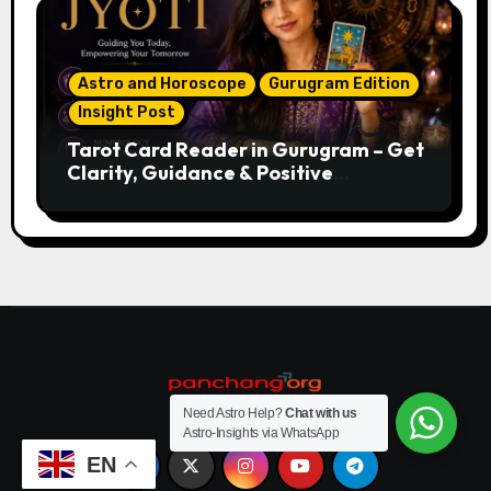
Astro and Horoscope
Gurugram Edition
Insight Post
Tarot Card Reader in Gurugram – Get
Clarity, Guidance & Positive
Direction
Need Astro Help?
Chat with us
Astro-Insights via WhatsApp
EN