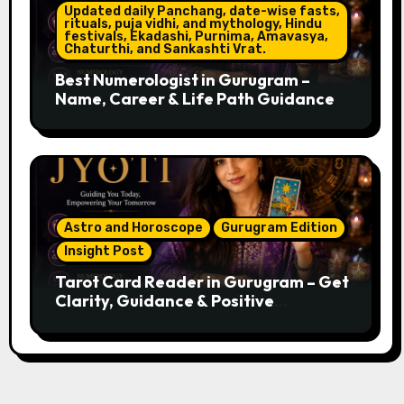
Updated daily Panchang, date-wise fasts,
rituals, puja vidhi, and mythology, Hindu
festivals, Ekadashi, Purnima, Amavasya,
Chaturthi, and Sankashti Vrat.
Best Numerologist in Gurugram –
Name, Career & Life Path Guidance
Astro and Horoscope
Gurugram Edition
Insight Post
Tarot Card Reader in Gurugram – Get
Clarity, Guidance & Positive
Direction